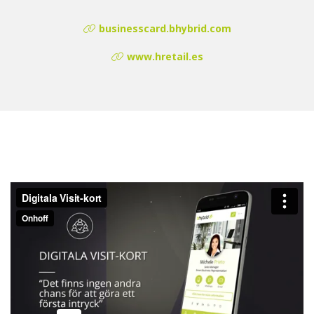
businesscard.bhybrid.com
www.hretail.es